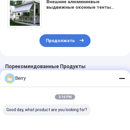
Внешние алюминиевые
выдвижные оконные тенты
тяжелое дело падающая рука
складывающие оконные тенты
Продолжать
Порекомендованные Продукты
Berry
3:16 PM
Good day, what product are you looking for?
Алюминиевые
Вертикальный тень
Наружный
сбросные ручки
Toldo
солнцезащит