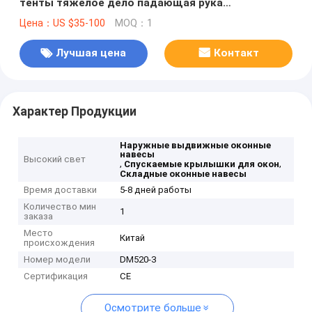
тенты тяжелое дело падающая рука
складывающие оконные тенты
Цена：US $35-100
MOQ：1
Лучшая цена
Контакт
Характер Продукции
Наружные выдвижные оконные
навесы
Высокий свет
,
,
Спускаемые крылышки для окон
Складные оконные навесы
Время доставки
5-8 дней работы
Количество мин
1
заказа
Место
Китай
происхождения
Номер модели
DM520-3
Сертификация
CE
Осмотрите больше