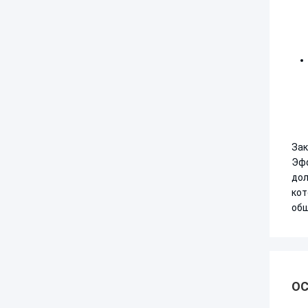
Зак
Эфф
дол
кот
общ
ОС