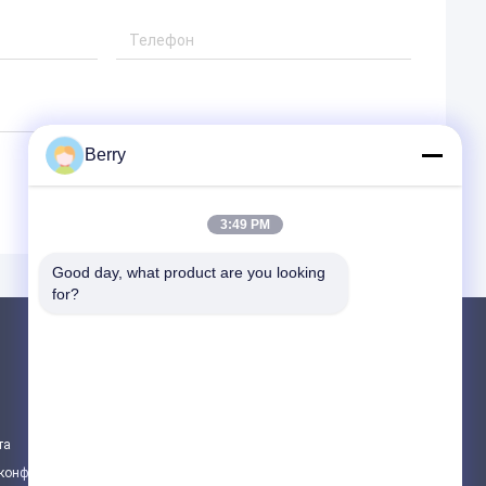
Berry
3:49 PM
Good day, what product are you looking 
for?
Продукция
Свертываемое оборудование для навеса
водоустойчивый retractable тент
та
Сдвижные оконные навесы
 конфиденциальности
Все категории