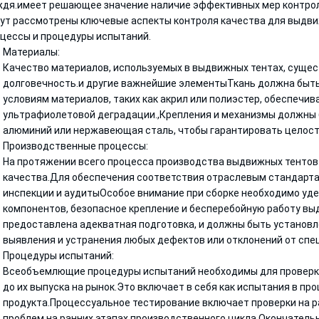
дя.имеет решающее значение наличие эффективных мер контроля
ут рассмотрены ключевые аспекты контроля качества для выдви
цессы и процедуры испытаний.
Материалы:
Качество материалов, используемых в выдвижных тентах, сущес
долговечность.и другие важнейшие элементыТкань должна быть 
условиям материалов, таких как акрил или полиэстер, обеспечи
ультрафиолетовой деградации.,Крепления и механизмы должны б
алюминий или нержавеющая сталь, чтобы гарантировать целост
Производственные процессы:
На протяжении всего процесса производства выдвижных тентов
качества.Для обеспечения соответствия отраслевым стандарт
инспекции и аудитыОсобое внимание при сборке необходимо уд
компонентов, безопасное крепление и бесперебойную работу в
предоставлена адекватная подготовка, и должны быть установл
выявления и устранения любых дефектов или отклонений от спе
Процедуры испытаний:
Всеобъемлющие процедуры испытаний необходимы для проверк
до их выпуска на рынок.Это включает в себя как испытания в про
продукта.Процессуальное тестирование включает проверки на 
проблем на ранних этапах производственного цикла.Окончатель