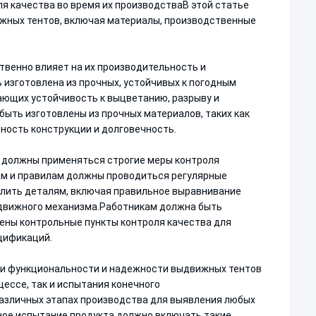
 качества во время их производстваВ этой статье
жных тентов, включая материалы, производственные
твенно влияет на их производительность и
изготовлена из прочных, устойчивых к погодным
вающих устойчивость к выцветанию, разрыву и
ыть изготовлены из прочных материалов, таких как
ность конструкции и долговечность.
 должны применяться строгие меры контроля
ам и правилам должны проводиться регулярные
елить деталям, включая правильное выравнивание
ыдвижного механизма.Работникам должна быть
ены контрольные пункты контроля качества для
цификаций.
и функциональности и надежности выдвижных тентов
цессе, так и испытания конечного
различных этапах производства для выявления любых
ное испытание продукта должно включать такие