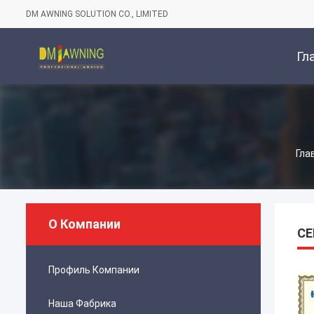
DM AWNING SOLUTION CO., LIMITED
Гл
Стр
Гла
О Компании
С
Профиль Компании
Наша Фабрика