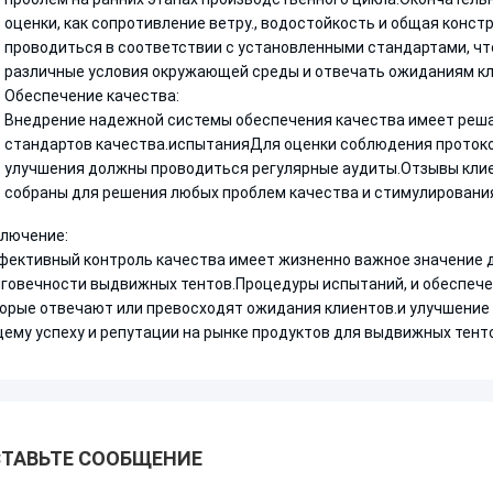
оценки, как сопротивление ветру., водостойкость и общая конс
проводиться в соответствии с установленными стандартами, чт
различные условия окружающей среды и отвечать ожиданиям кл
Обеспечение качества:
Внедрение надежной системы обеспечения качества имеет реш
стандартов качества.испытанияДля оценки соблюдения протоко
улучшения должны проводиться регулярные аудиты.Отзывы клие
собраны для решения любых проблем качества и стимулирования
лючение:
ективный контроль качества имеет жизненно важное значение д
говечности выдвижных тентов.Процедуры испытаний, и обеспечен
орые отвечают или превосходят ожидания клиентов.и улучшение 
ему успеху и репутации на рынке продуктов для выдвижных тенто
ТАВЬТЕ СООБЩЕНИЕ