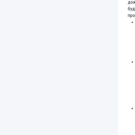
дож
буд
про