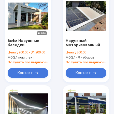
6х4м Наружные
Наружный
беседки
моторизованный
Моторизованные
крышный люк /
Цена:
$900.00 - $1,200.00
Цена:
$300.00
алюминиевые
солнцезащитная
MOQ:
1 комплект
MOQ:
1 - 9 наборов
жалюзи
крыша выдвижные
тенты
Получить последнюю цену
Получить последнюю цену
консерваторные
тенты
Контакт
Контакт
Домой
Продукты
О нас