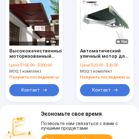
Высококачественный
Автоматический
моторизованный
уличный мотор для
полный кассетный
навеса, датчик
Цена:
$100.00 - $200.00
Цена:
$20.00 - $30.00
тент Premium
ветра и солнца,
MOQ:
1 комплект
MOQ:
1 комплект
Outdoor Retractable
пульт
Balcony Cover с
дистанционного
Получить последнюю цену
Получить последнюю цену
дистанционным
управления,
управлением
алюминий с
Контакт
Контакт
покрытием
Экономьте свое время
Позвольте нам связаться с вами с
лучшими продуктами.