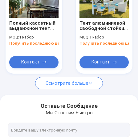
Экскурсия по заводу
Контроль качества
Полный кассетный
Тент алюминиевой
выдвижной тент
свободной стойки
Свяжитесь с нами
Внешний
двойной бортовой,
MOQ:
1 набор
MOQ:
1 набор
долговечный
оптовая продажа
Получить последнюю цену
Получить последнюю цену
электрический
изготовителя
Новости
Автоматический
Моторизованный
Запросите цитату
Контакт
Контакт
Осмотрите больше
Свертываемое оборудование для навеса
водоустойчивый retractable тент
Оставьте Сообщение
Мы Ответим Быстро
Сдвижные оконные навесы
Свертывающийся тень на крыше