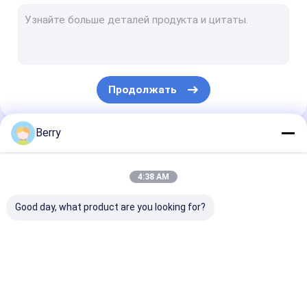
Окна в французском стиле
трубка ролика тента
Парасон для наружного двора
Продолжать
Ветрило тени Солнца
Комплекты для ограждения перголы
Berry
Наши Категории
Полный тент кассеты
4:38 AM
Комплекты для роликовых жалюзи
Good day, what product are you looking for?
Свертываемое
водоустойчивый
Сдвижные ок
оборудование для
retractable тент
навесы
навеса