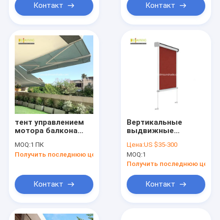
Контакт
Контакт
тент управлением
Вертикальные
мотора балкона
выдвижные
дома удаленный
оконные тенты
MOQ:
1 ПК
Цена:
US $35-300
алюминиевый
Дистанционное
Получить последнюю цену
MOQ:
1
retractable с
управление
высококачественной
Вертикальный
Получить последнюю цену
рамкой
выдвижный
горизонтальный
Контакт
Контакт
тень