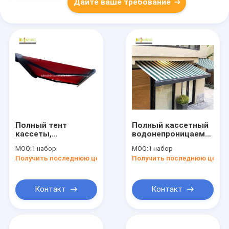
Дайте ваше требование
Полный тент
Полный кассетный
кассеты,
водонепроницаемый
Retractable фабрика
выдвижной тент
MOQ:
1 набор
MOQ:
1 набор
Anwings,
Получить последнюю цену
Получить последнюю цену
профессиональный
поставщик тента
Контакт
Контакт