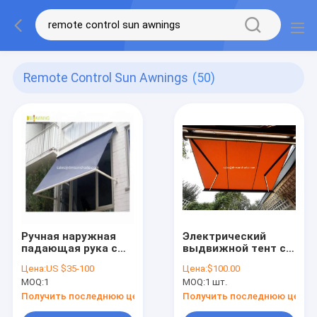
Remote Control Sun Awnings
(50)
Ручная наружная
Электрический
падающая рука с
выдвижной тент с
дистанционным
дистанционным
Цена:
US $35-100
Цена:
$100.00
управлением
управлением /
MOQ:
1
MOQ:
1 шт.
солнечные тенты
полный кассетный
тент
Получить последнюю цену
Получить последнюю цену