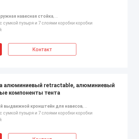
аружная навесная стойка
,
код установки выдвижной тенти
,
Час
с сумкой пузыря и 7 слоями коробки коробки
й
Контакт
на алюминиевый retractable, алюминиевый
вые компоненты тента
 выдвижной кронштейн для навесов
,
оптовая продажа компл
с сумкой пузыря и 7 слоями коробки коробки
й