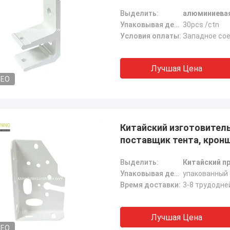
Выделить:
алюминиевая
Упаковывая детали:
30pcs /ctn
Условия оплаты:
Западное сое
Лучшая Цена
DEO
Китайский изготовитель
поставщик тента, крон
Выделить:
Китайский п
Упаковывая детали:
упакованный 
Время доставки:
3-8 трудодне
Лучшая Цена
DEO