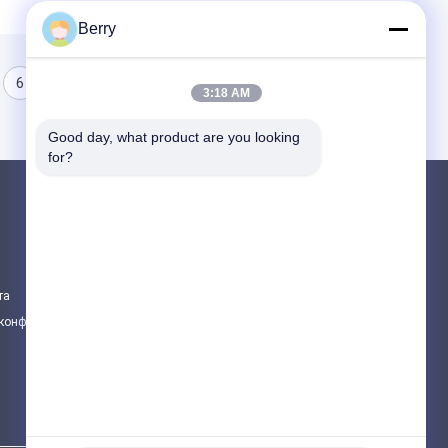
Berry
6
7
8
3:18 AM
Good day, what product are you looking 
for?
Продукция
Свертываемое оборудование для навеса
водоустойчивый retractable тент
та
Сдвижные оконные навесы
 конфиденциальности
Все категории