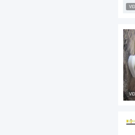
VI
VI