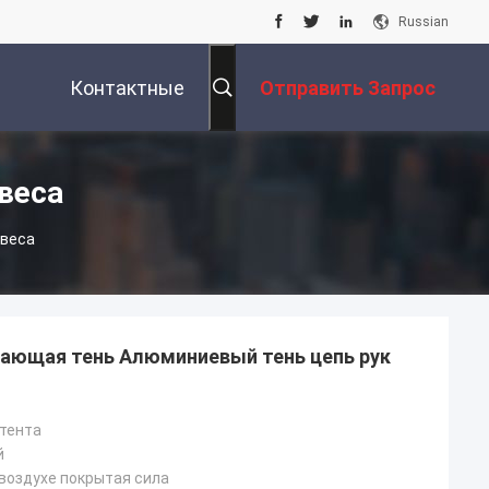
Russian
Контактные
Отправить Запрос
Данные
веса
веса
ающая тень Алюминиевый тень цепь рук
тента
й
воздухе покрытая сила