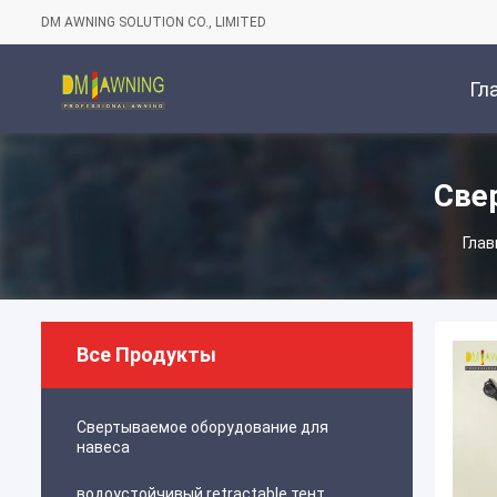
DM AWNING SOLUTION CO., LIMITED
Гл
Стр
Све
Глав
Все Продукты
Свертываемое оборудование для
навеса
водоустойчивый retractable тент