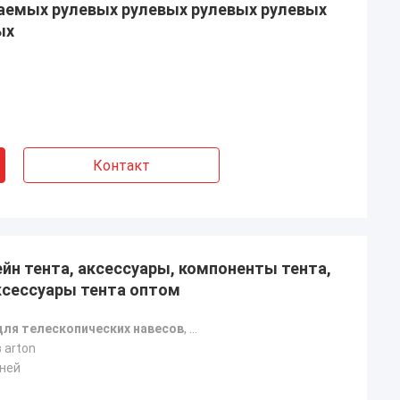
емых рулевых рулевых рулевых рулевых
ых
Контакт
йн тента, аксессуары, компоненты тента,
сессуары тента оптом
для телескопических навесов
,
комплектующие для навесов оп
в arton
дней