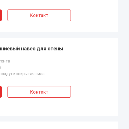
Контакт
ниевый навес для стены
тента
й
воздухе покрытая сила
Контакт