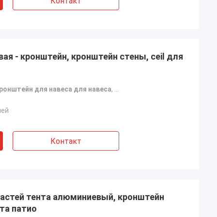
Контакт
ая - кронштейн, кронштейн стены, ceil для
ронштейн для навеса для навеса
,
выдвижной потолочный крон
ней
Контакт
частей тента алюминиевый, кронштейн
та патио