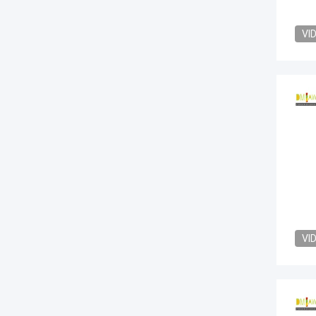
VI
VI