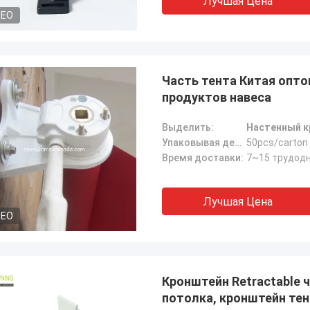
Лучшая Цена
DEO
Часть тента Китая оптов
продуктов навеса
Выделить:
Настенный к
Упаковывая детали:
50pcs/carton
Время доставки:
7~15 трудод
Лучшая Цена
DEO
Кронштейн Retractable 
потолка, кронштейн тен