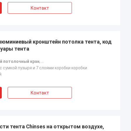
Контакт
юминиевый кронштейн потолка тента, код
суары тента
й потолочный кран
,
оборудование для установки тента
,
аксесс
с сумкой пузыря и 7 слоями коробки коробки
й
Контакт
асти тента Chinses на открытом воздухе,