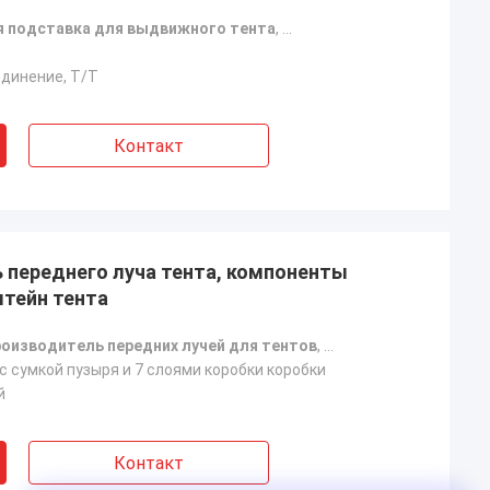
 подставка для выдвижного тента
,
Крышка потолка для наве
динение, T/T
Контакт
 переднего луча тента, компоненты
штейн тента
роизводитель передних лучей для тентов
,
поставщик комплект
с сумкой пузыря и 7 слоями коробки коробки
й
Контакт