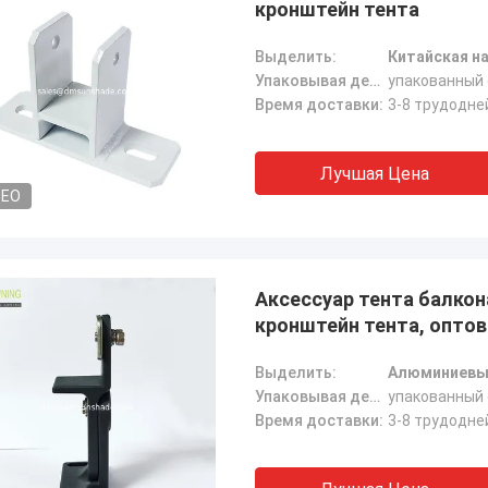
кронштейн тента
Выделить:
Китайская н
Упаковывая детали:
упакованный 
Время доставки:
3-8 трудодне
Лучшая Цена
DEO
Аксессуар тента балко
кронштейн тента, опто
Выделить:
Алюминиевый
Упаковывая детали:
упакованный 
Время доставки:
3-8 трудодне