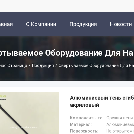
авная
О Компании
Продукция
Новости
аница
ртываемое Оборудование Для На
ная Страница
/
Продукция
/
Свертываемое Оборудование Для На
Алюминиевый тень сгиб
акриловый
Компоненты тента:
Оружия цепи 
Материал:
Алюминиевы
Поверхность:
На открытом 