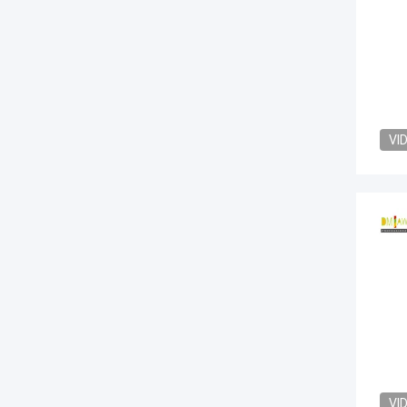
VI
VI