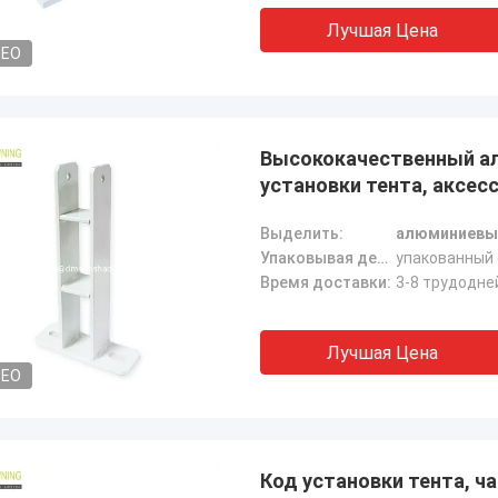
Лучшая Цена
DEO
Высококачественный ал
установки тента, аксес
Выделить:
алюминиевы
Упаковывая детали:
упакованный 
Время доставки:
3-8 трудодне
Лучшая Цена
DEO
Код установки тента, ч