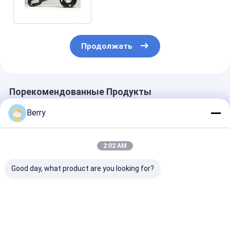
оптовые
Продолжать
Порекомендованные Продукты
Berry
2:02 AM
Good day, what product are you looking for?
Автоматический
Аксессуары
Тяжелая ручн
уличный мотор для
навесов, теневые
тентовая кор
навеса, датчик
части,
для сдвигаем
ветра и солнца,
алюминиевые и
тентов, толь
пульт
стальные навесы
вертикальны
Лучшая цена
Лучшая цена
Лучшая ц