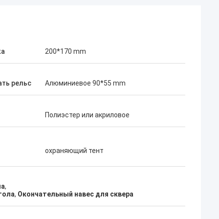
ка
200*170 mm
ать рельс
Алюминиевое 90*55 mm
Полиэстер или акриловое
охраняющий тент
ла
,
гола
,
Окончательный навес для сквера