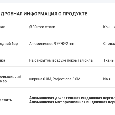
ДРОБНАЯ ИНФОРМАЦИЯ О ПРОДУКТЕ
лик
Ø 80 mm стали
Крыш
едний бар
Алюминиевое 97*70*2 mm
Сполз
мка
На открытом воздухе покрытая сила
Ткань
ксимальный
ширина 6.0M, Projectione 3.0M
Имя
змер
Алюминиевая двигательная выдвижная перго
делить
Алюминиевая моторизованная выдвижная пер