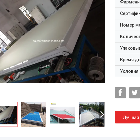
Фирменн
Сертифи
Номер м
Количест
Упаковы
Время д
Условия
Лучшая