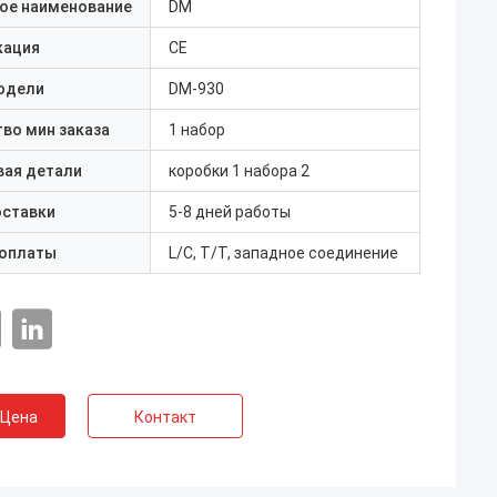
ое наименование
DM
кация
CE
одели
DM-930
во мин заказа
1 набор
вая детали
коробки 1 набора 2
оставки
5-8 дней работы
 оплаты
L/C, T/T, западное соединение
 Цена
Контакт