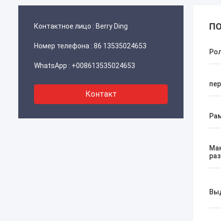
ПО
Контактное лицо :
Berry Ding
Номер телефона :
86 13535024653
Ро
WhatsApp :
+008613535024653
пер
Контакт
Ра
Ма
ра
Вы