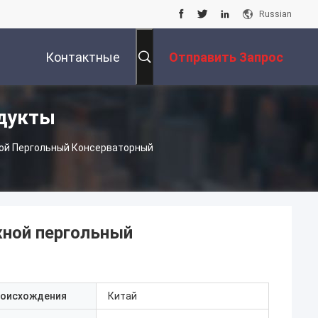
Russian
Контактные
Отправить Запрос
дукты
Данные
й Пергольный Консерваторный
ной пергольный
роисхождения
Китай