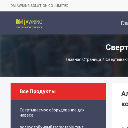
DM AWNING SOLUTION CO., LIMITED
Гл
Свер
Стр
Главная Страница
/
Свертываю
Все Продукты
А
к
Свертываемое оборудование для
навеса
водоустойчивый retractable тент