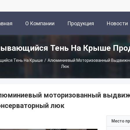
авная
О Компании
Продукция
Новости
тывающийся Тень На Крыше Про
аница
щийся Тень На Крыше
/
Алюминиевый Моторизованный Выдвижно
Люк
люминиевый моторизованный выдвиж
онсерваторный люк
Место п