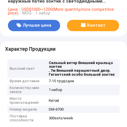
наружный патио зонтик с светодиодными
огнями
Цена：USD$1000~1200(More quantity,more competitive
price)
MOQ：1 набор
Лучшая цена
Контакт
Характер Продукции
Сильный ветер Внешний крыльцо
зонтик
Высокий свет
,
,
7м Внешний парашютный двор
Гигантский особо большой зонтик
Время доставки
7-15 трудодни
Количество мин
1 набор
заказа
Место
Китай
происхождения
Номер модели
DM-6700
Поставка
300sets/week
способности