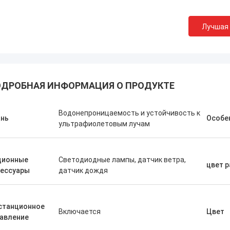
Лучшая
ДРОБНАЯ ИНФОРМАЦИЯ О ПРОДУКТЕ
Водонепроницаемость и устойчивость к
ань
Особе
ультрафиолетовым лучам
ционные
Светодиодные лампы, датчик ветра,
цвет 
сессуары
датчик дождя
станционное
Включается
Цвет
авление