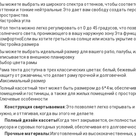
Вы можете выбрать из широкого спектра оттенков, чтобы соотве
оттенки и тонкие нейтральные.Это дает вам свободу создать пе
пространства.
Настройка угла
Угол тента можно легко регулировать от 0 до 45 градусов, что по
солнечного света, проникающего в вашу наружную зону.Эта функ
комфортноЕсли вы хотите греться на солнце или искать укрытие о
Настройка размера
Вы можете выбрать идеальный размер для вашего patio, палубы, и
вписывается в внешнюю планировку.
Выбор цвета рамы
Рама тента доступна в трех классических цветах: белый, бежевы
защиту от ржавчины, что делает раму прочной и долговечной.
Максимальный размер
Полный кассетный тент может быть размером до 6*4 м, обеспечи
помещений.и гостиницы, а также для жилых помещений с просто
Ключевые особенности
Конструкция свертываемая:
Это позволяет легко открывать и 
нужно, и оттягивая, когда вы этого не делаете.
Полный дизайн кассеты
Когда тент закрывается, он полностью
мусора и суровых погодных условий, обеспечивая его долговечнос
Прочные материалы:
Изготовленный из высококачественных, у