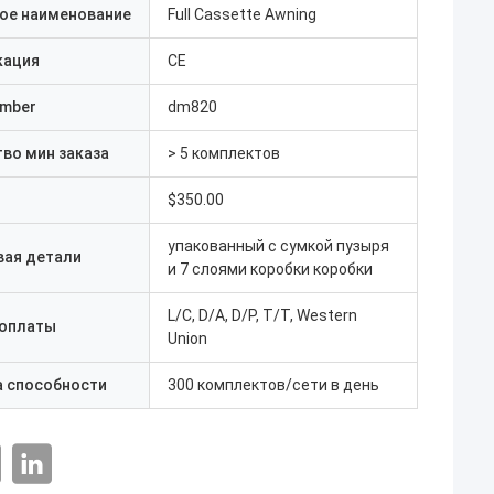
ое наименование
Full Cassette Awning
кация
CE
umber
dm820
во мин заказа
> 5 комплектов
$350.00
упакованный с сумкой пузыря
вая детали
и 7 слоями коробки коробки
L/C, D/A, D/P, T/T, Western
 оплаты
Union
а способности
300 комплектов/сети в день