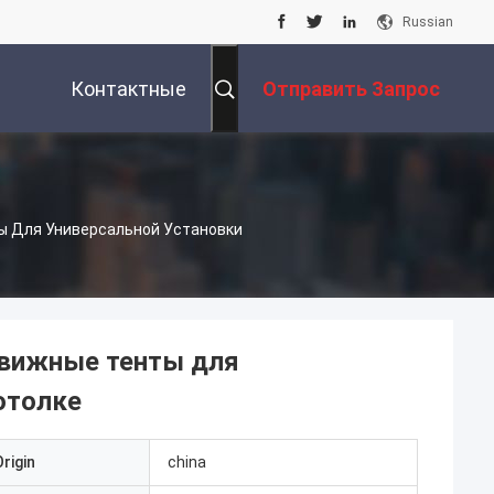
Russian
Контактные
Отправить Запрос
Данные
 Для Универсальной Установки
вижные тенты для
отолке
rigin
china