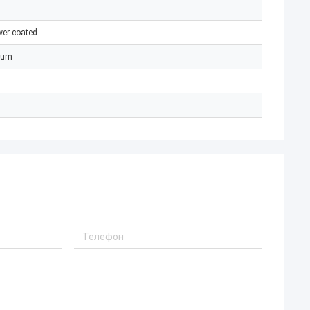
er coated
num
m