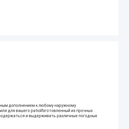
ьным дополнением к любому наружному
иля для вашего patioИзготовленный из прочных
 продержаться и выдерживать различные погодные