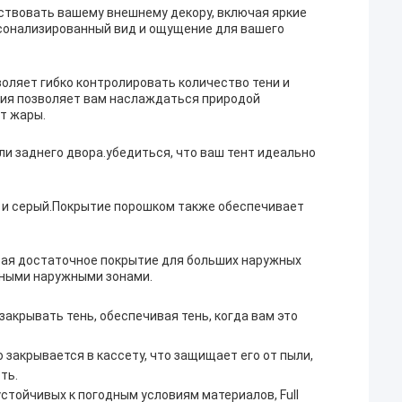
тствовать вашему внешнему декору, включая яркие
рсонализированный вид и ощущение для вашего
зволяет гибко контролировать количество тени и
ция позволяет вам наслаждаться природой
т жары.
ли заднего двора.убедиться, что ваш тент идеально
й и серый.Покрытие порошком также обеспечивает
вая достаточное покрытие для больших наружных
рными наружными зонами.
закрывать тень, обеспечивая тень, когда вам это
 закрывается в кассету, что защищает его от пыли,
ть.
стойчивых к погодным условиям материалов, Full