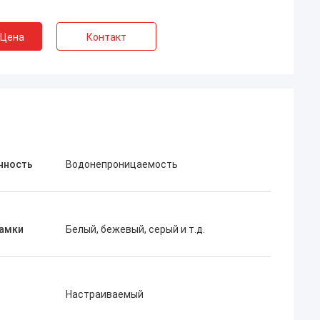
 Цена
Контакт
нность
Водонепроницаемость
рамки
Белый, бежевый, серый и т.д.
Настраиваемый