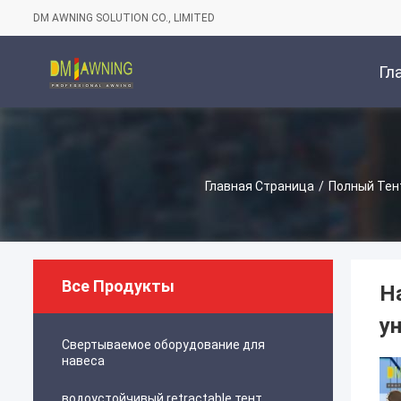
DM AWNING SOLUTION CO., LIMITED
Гл
Стр
Главная Страница
/
Полный Тен
Все Продукты
Н
у
Свертываемое оборудование для
навеса
водоустойчивый retractable тент