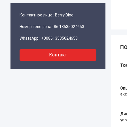
Контактное лицо :
Berry Ding
Номер телефона :
86 13535024653
WhatsApp :
+008613535024653
ПО
Контакт
Тк
Оп
ак
Ди
упр