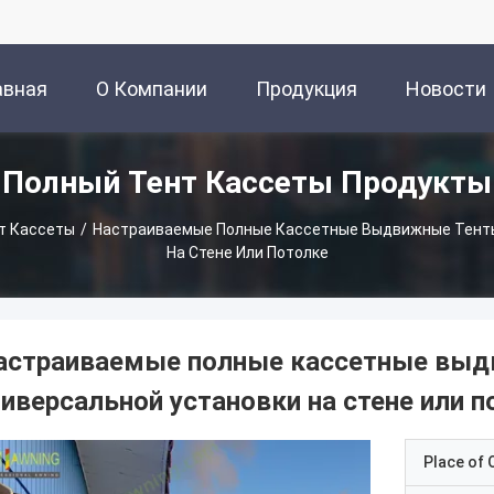
авная
О Компании
Продукция
Новости
Полный Тент Кассеты Продукты
аница
т Кассеты
/
Настраиваемые Полные Кассетные Выдвижные Тенты
На Стене Или Потолке
астраиваемые полные кассетные выд
ниверсальной установки на стене или п
Place of O