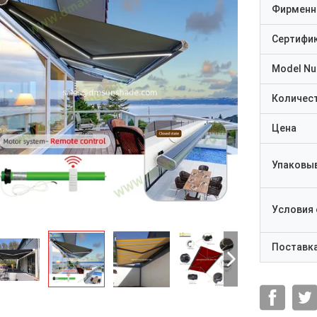
Фирменн
Сертифи
Model N
Количест
Цена
Упаковы
Условия
Поставк