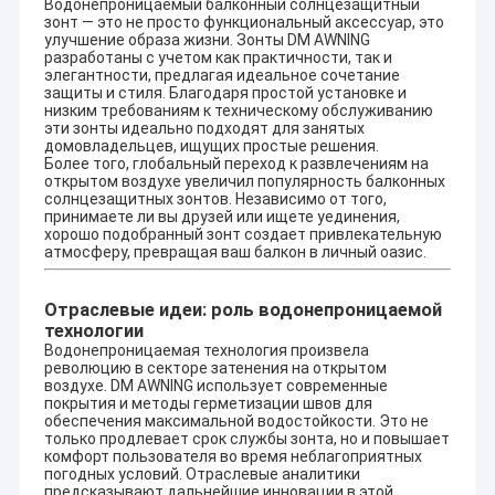
Водонепроницаемый балконный солнцезащитный
Окна в французском стиле
зонт — это не просто функциональный аксессуар, это
улучшение образа жизни. Зонты DM AWNING
разработаны с учетом как практичности, так и
трубка ролика тента
элегантности, предлагая идеальное сочетание
защиты и стиля. Благодаря простой установке и
Парасон для наружного двора
низким требованиям к техническому обслуживанию
эти зонты идеально подходят для занятых
домовладельцев, ищущих простые решения.
Ветрило тени Солнца
Более того, глобальный переход к развлечениям на
открытом воздухе увеличил популярность балконных
солнцезащитных зонтов. Независимо от того,
Комплекты для ограждения перголы
принимаете ли вы друзей или ищете уединения,
хорошо подобранный зонт создает привлекательную
атмосферу, превращая ваш балкон в личный оазис.
Полный тент кассеты
Комплекты для роликовых жалюзи
Отраслевые идеи: роль водонепроницаемой
Поддержка OEM & ODM
технологии
Наша компания включает в себя широкий спектр наружных
Водонепроницаемая технология произвела
тентов, компонентов тентов, палаток, наружных гигантских
революцию в секторе затенения на открытом
зонтиков и так далее.окно из алюминиевого
воздухе. DM AWNING использует современные
сплаваАлюминиевая коробка для автомобилей, солнечная
покрытия и методы герметизации швов для
комната, павильон, виноградная рама и так далее.
обеспечения максимальной водостойкости. Это не
только продлевает срок службы зонта, но и повышает
комфорт пользователя во время неблагоприятных
погодных условий. Отраслевые аналитики
предсказывают дальнейшие инновации в этой