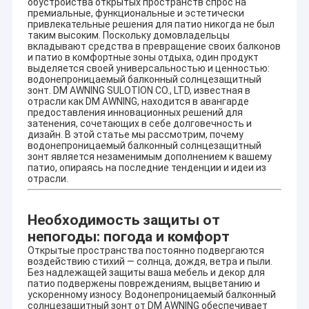
обустройства открытых пространств спрос на
премиальные, функциональные и эстетически
привлекательные решения для патио никогда не был
таким высоким. Поскольку домовладельцы
вкладывают средства в превращение своих балконов
и патио в комфортные зоны отдыха, один продукт
выделяется своей универсальностью и ценностью:
водонепроницаемый балконный солнцезащитный
зонт. DM AWNING SULOTION CO., LTD, известная в
отрасли как DM AWNING, находится в авангарде
предоставления инновационных решений для
затенения, сочетающих в себе долговечность и
дизайн. В этой статье мы рассмотрим, почему
водонепроницаемый балконный солнцезащитный
зонт является незаменимым дополнением к вашему
патио, опираясь на последние тенденции и идеи из
отрасли.
Необходимость защиты от
непогоды: погода и комфорт
Открытые пространства постоянно подвергаются
воздействию стихий — солнца, дождя, ветра и пыли.
Без надлежащей защиты ваша мебель и декор для
патио подвержены повреждениям, выцветанию и
ускоренному износу. Водонепроницаемый балконный
солнцезащитный зонт от DM AWNING обеспечивает