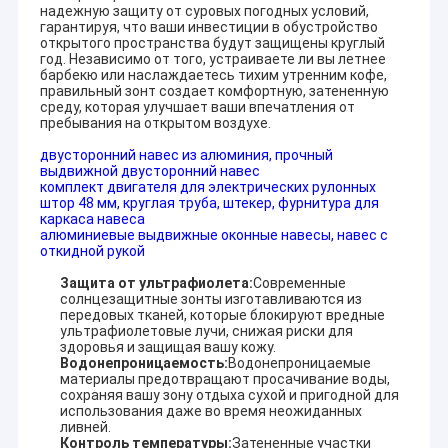
надежную защиту от суровых погодных условий,
гарантируя, что ваши инвестиции в обустройство
открытого пространства будут защищены круглый
год. Независимо от того, устраиваете ли вы летнее
барбекю или наслаждаетесь тихим утренним кофе,
правильный зонт создает комфортную, затененную
среду, которая улучшает ваши впечатления от
пребывания на открытом воздухе.
двусторонний навес из алюминия, прочный
выдвижной двусторонний навес
комплект двигателя для электрических рулонных
штор 48 мм, круглая труба, штекер, фурнитура для
каркаса навеса
алюминиевые выдвижные оконные навесы, навес с
откидной рукой
Защита от ультрафиолета:
Современные
солнцезащитные зонты изготавливаются из
передовых тканей, которые блокируют вредные
ультрафиолетовые лучи, снижая риски для
здоровья и защищая вашу кожу.
Водонепроницаемость:
Водонепроницаемые
материалы предотвращают просачивание воды,
сохраняя вашу зону отдыха сухой и пригодной для
использования даже во время неожиданных
ливней.
Контроль температуры:
Затененные участки