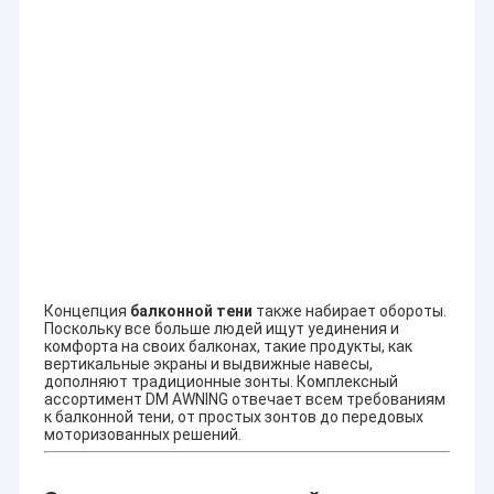
подъема с стабильным качеством и
т.д.
2 Услуги OEM/ODM
3 приветствуем чертеж и
требование клиента, также может
Наше
открыть новую форму для него.
преимущество:
4 опытных инженера, система
управления звуком, инновационный
ум и командная работа.
5 строгие испытания качества
6 оптовый ценовой список и
своевременная доставка
гарантирована
7 безопасная упаковка
8 добросовестно
Концепция
балконной тени
также набирает обороты.
Поскольку все больше людей ищут уединения и
комфорта на своих балконах, такие продукты, как
Более подробная информация о проектах и фотографиях
вертикальные экраны и выдвижные навесы,
приведена на нашем сайте www.dmsunshade.com.
дополняют традиционные зонты. Комплексный
ассортимент DM AWNING отвечает всем требованиям
к балконной тени, от простых зонтов до передовых
моторизованных решений.