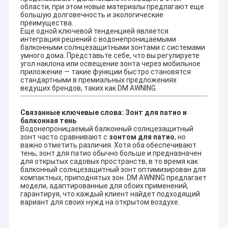
области, при этом новые материалы предлагают еще
большую долговечность и экологические
преимущества.
Еще одной ключевой тенденцией является
интеграция решений с водонепроницаемыми
балконными солнцезащитными зонтами с системами
умного дома. Представьте себе, что вы регулируете
угол наклона или освещение зонта через мобильное
Как вы знаете, Гуанчжоу является базой производства
приложение — такие функции быстро становятся
алюминия для покупки алюминия по разумной цене с
стандартными в премиальных предложениях
удобным транспортом.
ведущих брендов, таких как DM AWNING.
Мы можем открыть новую бесплатную форму для вашего
любого нового алюминиевого переднего стержня, роликовой
Связанные ключевые слова: Зонт для патио и
оси с MOQ 300 штук для удовлетворения вашего
балконная тень
воображения.
Водонепроницаемый балконный солнцезащитный
Именно поэтому мы можем предлагать отдельно переднюю
зонт часто сравнивают с
зонтом для патио
, но
стойку, роликовую ось, квадратную трубку, складное плечо и
важно отметить различия. Хотя оба обеспечивают
ткань для всех клиентов по всему миру.
тень, зонт для патио обычно больше и предназначен
Что еще важнее, у нас очень устойчивая рука с 660-й
для открытых садовых пространств, в то время как
моделью, более 10 лет эксплуатации, мало послеуслуги с
балконный солнцезащитный зонт оптимизирован для
любой сломанной проблемой, и хорошо обеспеченные
компактных, приподнятых зон. DM AWNING предлагает
модели, адаптированные для обоих применений,
клиенты хорошего рынка.
гарантируя, что каждый клиент найдет подходящий
Итак, вкратце:
вариант для своих нужд на открытом воздухе.
Диверсифицированный дизайн,
выдвижные ограждения,
консервативные навесы, навесы для