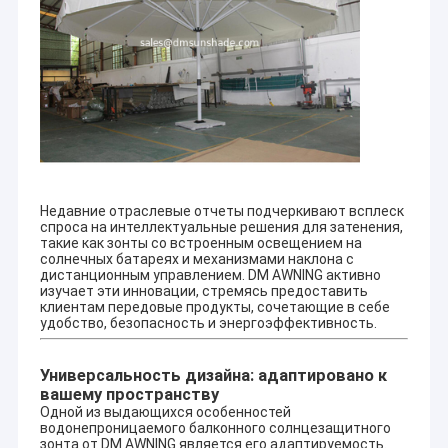
Недавние отраслевые отчеты подчеркивают всплеск
спроса на интеллектуальные решения для затенения,
такие как зонты со встроенным освещением на
солнечных батареях и механизмами наклона с
дистанционным управлением. DM AWNING активно
изучает эти инновации, стремясь предоставить
клиентам передовые продукты, сочетающие в себе
удобство, безопасность и энергоэффективность.
Домой
Профиль компании
Универсальность дизайна: адаптировано к
Продукты
вашему пространству
DM AWNING SULOTION CO., LTD профессиональный
Одной из выдающихся особенностей
тент и солнцезащитный салон для наружных
О нас
водонепроницаемого балконного солнцезащитного
продуктов с научно-исследовательской
зонта от DM AWNING является его адаптируемость.