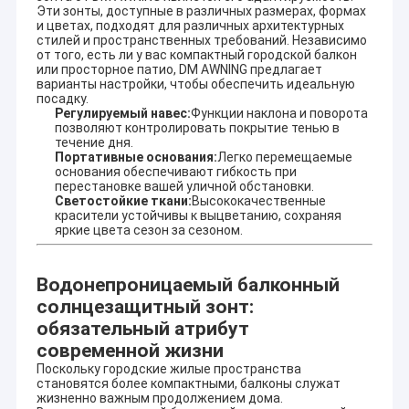
деятельностью, оптовыми продажами и
Эти зонты, доступные в различных размерах, формах
Экскурсия по заводу
и цветах, подходят для различных архитектурных
маркетингом.Мы являемся производителем,
стилей и пространственных требований. Независимо
специализирующимся на разработке и производстве
от того, есть ли у вас компактный городской балкон
Контроль качества
солнцезащитных изделий для наружного
или просторное патио, DM AWNING предлагает
использования и пользуемся высокой репутацией в
варианты настройки, чтобы обеспечить идеальную
Свяжитесь с нами
посадку.
этом бизнес-цикле дома и на борту..
Регулируемый навес:
Функции наклона и поворота
позволяют контролировать покрытие тенью в
Это включает в себя широкий спектр наружных тентов,
Новости
течение дня.
компонентов тентов, палаток, наружных гигантских
Портативные основания:
Легко перемещаемые
зонтиков и так далее.Алюминиевая сплав, солнцезащитный
основания обеспечивают гибкость при
Запросите цитату
зал, павильон, виноградная рама и другие высококлассные
перестановке вашей уличной обстановки.
продукты.
Светостойкие ткани:
Высококачественные
красители устойчивы к выцветанию, сохраняя
яркие цвета сезон за сезоном.
Отличное качество, долгая гарантия качества, красивый
внешний вид, гибкая установка, может противостоять
Свертываемое оборудование для навеса
сильному ветру, антивозраст,
Водонепроницаемый балконный
антикоррозия,антирадиационный- Помощь клиентам с
водоустойчивый retractable тент
высоким качеством обслуживания, ответить на
солнцезащитный зонт:
производство, дизайн, транспортировки,
обязательный атрибут
установка, послепродажная служба и другие вопросы.
Сдвижные оконные навесы
современной жизни
Благодаря нашим техническим партнерам по
Поскольку городские жилые пространства
Свертывающийся тень на крыше
проектированию, мы можем предоставить услуги OEM или
становятся более компактными, балконы служат
ODM для удовлетворения ваших конкретных требований.
жизненно важным продолжением дома.